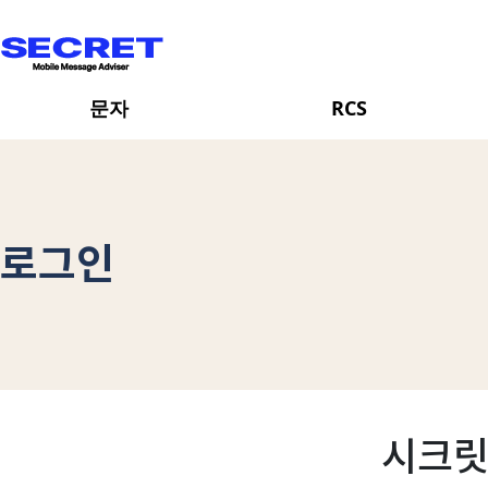
문자
RCS
일반문자
브랜드 등록
장문문자
브랜드 목록
로그인
포토문자
RCS 발송
발송현황
발송 현황
3사테스트
시크릿