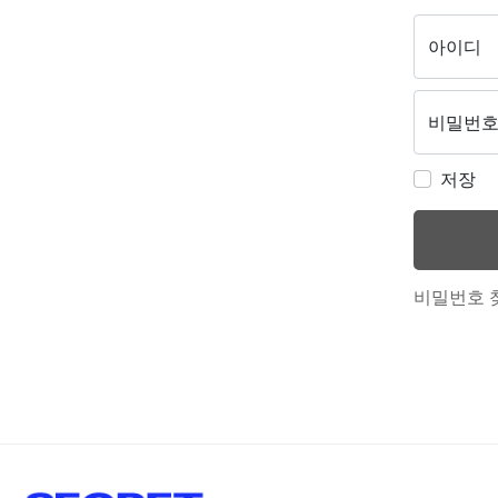
아이디
비밀번
저장
비밀번호 