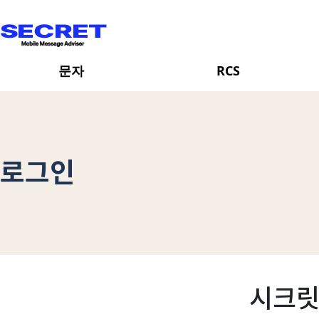
문자
RCS
일반문자
브랜드 등록
장문문자
브랜드 목록
로그인
포토문자
RCS 발송
발송현황
발송 현황
3사테스트
시크릿